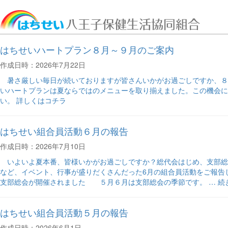
はちせいハートプラン８月～９月のご案内
作成日時：2026年7月22日
暑さ厳しい毎日が続いておりますが皆さんいかがお過ごしですか、８
いハートプランは夏ならではのメニューを取り揃えました。この機会に
い。 詳しくはコチラ
はちせい組合員活動６月の報告
作成日時：2026年7月10日
いよいよ夏本番、皆様いかがお過ごしですか？総代会はじめ、支部総
など、イベント、行事が盛りだくさんだった6月の組合員活動をご報告
“は
支部総会が開催されました ５月６月は支部総会の季節です。 …
続
ち
せ
はちせい組合員活動５月の報告
い
組
作成日時：2026年6月1日