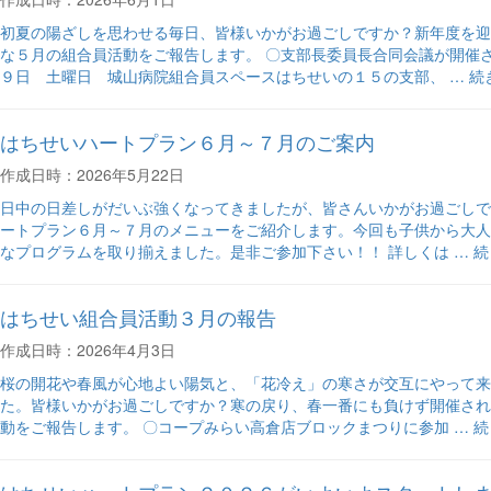
合
員
初夏の陽ざしを思わせる毎日、皆様いかがお過ごしですか？新年度を迎
活
な５月の組合員活動をご報告します。 〇支部長委員長合同会議が開
動
“は
９日 土曜日 城山病院組合員スペースはちせいの１５の支部、 …
続
６
ち
月
せ
はちせいハートプラン６月～７月のご案内
の
い
報
組
作成日時：2026年5月22日
告”
合
の
員
日中の日差しがだいぶ強くなってきましたが、皆さんいかがお過ごしで
活
ートプラン６月～７月のメニューをご紹介します。今回も子供から大人
動
“
なプログラムを取り揃えました。是非ご参加下さい！！ 詳しくは …
続
５
ち
月
せ
はちせい組合員活動３月の報告
の
い
報
ハ
作成日時：2026年4月3日
告”
ー
の
ト
桜の開花や春風が心地よい陽気と、「花冷え」の寒さが交互にやって来
プ
た。皆様いかがお過ごしですか？寒の戻り、春一番にも負けず開催され
ラ
“
動をご報告します。 〇コープみらい高倉店ブロックまつりに参加 …
続
ン
ち
６
せ