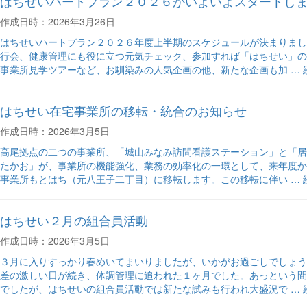
はちせいハートプラン２０２６がいよいよスタートし
月
い
～
組
作成日時：2026年3月26日
７
合
月
員
はちせいハートプラン２０２６年度上半期のスケジュールが決まりまし
の
活
行会、健康管理にも役に立つ元気チェック、参加すれば「はちせい」の
ご
動
事業所見学ツアーなど、お馴染みの人気企画の他、新たな企画も加 …
案
３
内
月
はちせい在宅事業所の移転・統合のお知らせ
の
の
報
作成日時：2026年3月5日
告
の
高尾拠点の二つの事業所、「城山みなみ訪問看護ステーション」と「居
たかお」が、事業所の機能強化、業務の効率化の一環として、来年度か
事業所もとはち（元八王子二丁目）に移転します。この移転に伴い …
はちせい２月の組合員活動
作成日時：2026年3月5日
３月に入りすっかり春めいてまいりましたが、いかがお過ごしでしょう
差の激しい日が続き、体調管理に追われた１ヶ月でした。あっという間
でしたが、はちせいの組合員活動では新たな試みも行われ大盛況で …