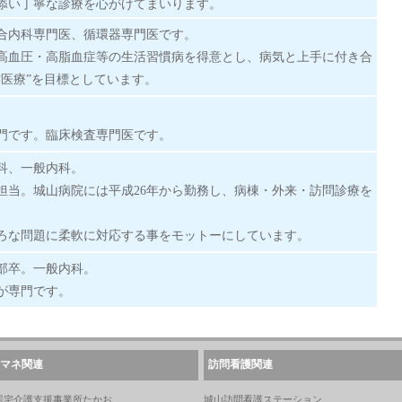
添い丁寧な診療を心がけてまいります。
合内科専門医、循環器専門医です。
高血圧・高脂血症等の生活習慣病を得意とし、病気と上手に付き合
防医療”を目標としています。
。
門です。臨床検査専門医です。
リ科、一般内科。
担当。城山病院には平成26年から勤務し、病棟・外来・訪問診療を
ろな問題に柔軟に対応する事をモットーにしています。
学部卒。一般内科。
が専門です。
マネ関連
訪問看護関連
居宅介護支援事業所たかお
城山訪問看護ステーション