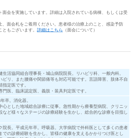
ト面会を実施しています。詳細は入院されている病棟、もしくは受
上、面会札をご着用ください。患者様の治療上のこと、感染予防
こともございます。
詳細はこちら
（面会について）
健生活協同組合理事長・城山病院院長。リハビリ科、一般内科。
ハビリ、また腰痛や関節痛等も対応可能です。言語障害、肢体不自
請指定医です。
専門医、臨床認定医、義肢・装具判定医です。
4年卒。消化器。
中心とした地域総合診療に従事。急性期から療養型病院、クリニッ
設など様々なステージの診療経験を生かし、総合的な診療を目指し
ク院長。平成元年卒。呼吸器。大学病院で外科医として多くの患者
までの診療経験を生かし、皆様の健康を支えるかかりつけ医とし