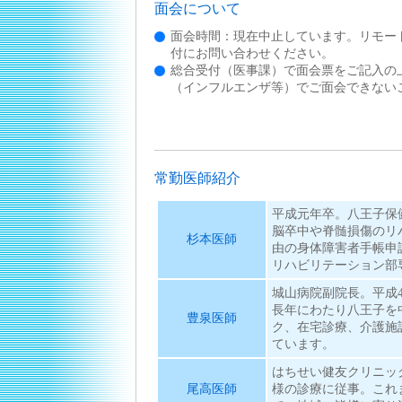
面会について
面会時間：現在中止しています。リモー
付にお問い合わせください。
総合受付（医事課）で面会票をご記入の
（インフルエンザ等）でご面会できない
常勤医師紹介
平成元年卒。八王子保
脳卒中や脊髄損傷のリ
杉本医師
由の身体障害者手帳申
リハビリテーション部
城山病院副院長。平成
長年にわたり八王子を
豊泉医師
ク、在宅診療、介護施
ています。
はちせい健友クリニッ
尾高医師
様の診療に従事。これ