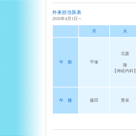
外来担当医表
2026年4月1日～
月
火
北森
午 前
平塚
陳
【神経内科
午 後
藤田
豊泉