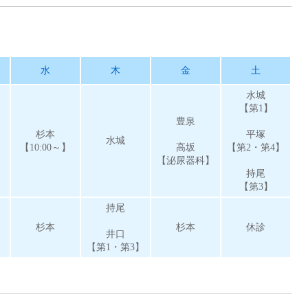
水
木
金
土
水城
【第1】
豊泉
杉本
平塚
水城
【10:00～】
高坂
【第2・第4】
】
【泌尿器科】
持尾
【第3】
持尾
杉本
杉本
休診
井口
【第1・第3】