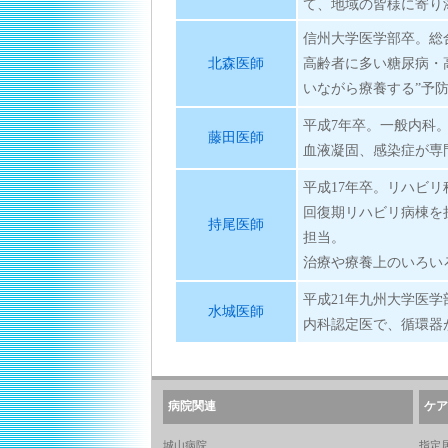
て、地域の皆様に寄り
信州大学医学部卒。総
北森医師
高齢者に多い糖尿病・
いながら療養する”予
平成7年卒。一般内科
藤田医師
血液凝固、感染症が専
平成17年卒。リハビ
回復期リハビリ病棟を
持尾医師
担当。
治療や療養上のいろい
平成21年九州大学医
水城医師
内科認定医で、循環器
病院関連
ケア
城山病院
指定